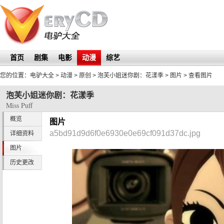
首页
剧集
电影
动漫
综艺
您的位置：
电驴大全
> 动漫 > 原创 >
泡芙小姐迷你剧：花漾季
>
图片
> 查看图片
泡芙小姐迷你剧：花漾季
Miss Puff
概览
图片
a5bd91d9d6f0e6930e0e69cf091d37dc.jpg
详细资料
图片
历史更改