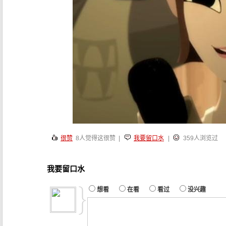
很赞
8
人觉得这很赞 |
我要留口水
|
359人浏览过
我要留口水
想看
在看
看过
没兴趣