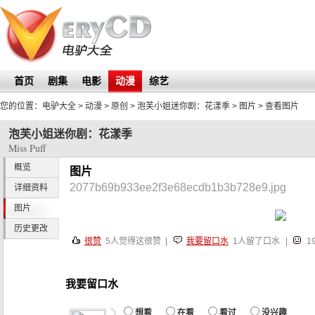
首页
剧集
电影
动漫
综艺
您的位置：
电驴大全
> 动漫 > 原创 >
泡芙小姐迷你剧：花漾季
>
图片
> 查看图片
泡芙小姐迷你剧：花漾季
Miss Puff
概览
图片
2077b69b933ee2f3e68ecdb1b3b728e9.jpg
详细资料
图片
历史更改
很赞
5
人觉得这很赞 |
我要留口水
1人留了口水
|
1
我要留口水
想看
在看
看过
没兴趣