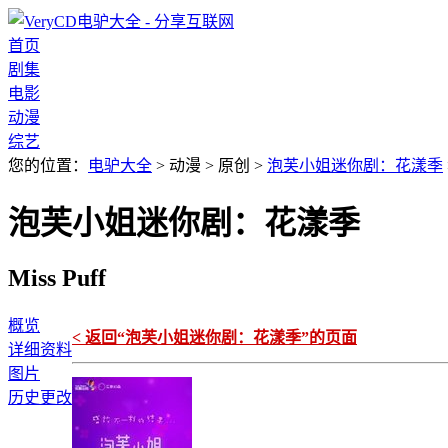
首页
剧集
电影
动漫
综艺
您的位置：
电驴大全
> 动漫 > 原创 >
泡芙小姐迷你剧：花漾季
泡芙小姐迷你剧：花漾季
Miss Puff
概览
< 返回“泡芙小姐迷你剧：花漾季”的页面
详细资料
图片
历史更改