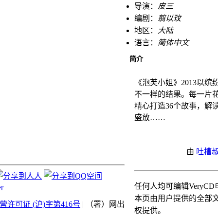
导演：
皮三
编剧：
翦以玟
地区：
大陆
语言：
简体中文
简介
《泡芙小姐》2013以
不一样的结果。每一片花
精心打造36个故事，解
盛放……
由
吐槽叔
任何人均可编辑Very
本页由用户提供的全部文字均根据 Cre
许可证 (沪)字第416号
| （署）网出
权提供。