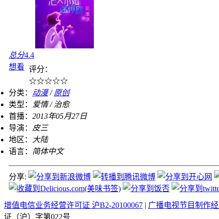
总分
4.4
想看
评分：
☆
☆
☆
☆
☆
分类：
动漫
/
原创
类型：
爱情 / 治愈
首播：
2013年05月27日
导演：
皮三
地区：
大陆
语言：
简体中文
分享:
增值电信业务经营许可证 沪B2-20100067
|
广播电视节目制作经营
证（沪）字第022号