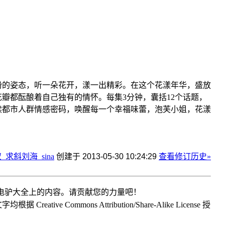
缤纷的姿态，听一朵花开，漾一出精彩。在这个花漾年华，盛放
瓣都酝酿着自己独有的情怀。每集3分钟，囊括12个话题，
读都市人群情感密码，唤醒每一个幸福味蕾，泡芙小姐，花漾
_求斜刘海_sina
创建于
2013-05-30 10:24:29
查看修订历史»
CD电驴大全上的内容。请贡献您的力量吧！
ative Commons Attribution/Share-Alike License 授