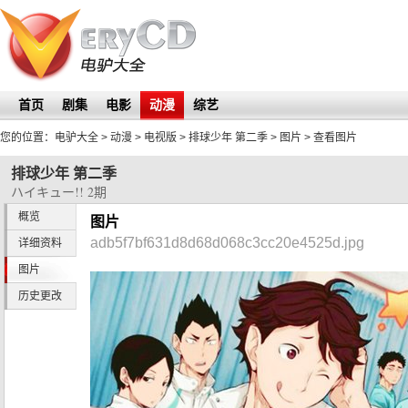
首页
剧集
电影
动漫
综艺
您的位置：
电驴大全
> 动漫 > 电视版 >
排球少年 第二季
>
图片
> 查看图片
排球少年 第二季
ハイキュー!! 2期
概览
图片
adb5f7bf631d8d68d068c3cc20e4525d.jpg
详细资料
图片
历史更改