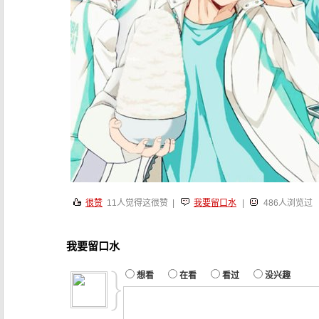
很赞
11
人觉得这很赞 |
我要留口水
|
486人浏览过
我要留口水
想看
在看
看过
没兴趣