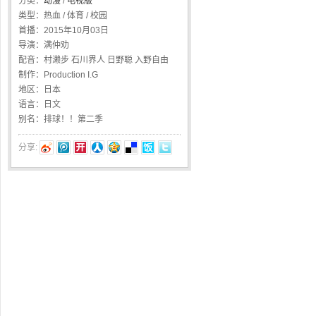
分类：
动漫
/
电视版
类型：
热血 / 体育 / 校园
首播：
2015年10月03日
导演：
满仲劝
配音：
村濑步 石川界人 日野聪 入野自由
制作：
Production I.G
地区：
日本
语言：
日文
别名：
排球！！第二季
分享: