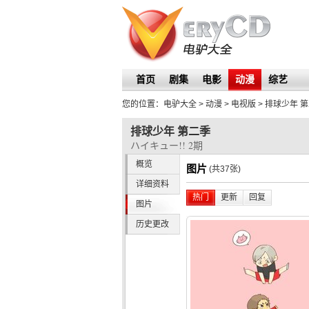
首页
剧集
电影
动漫
综艺
您的位置：
电驴大全
> 动漫 > 电视版 >
排球少年 
排球少年 第二季
ハイキュー!! 2期
概览
图片
(共37张)
详细资料
热门
更新
回复
图片
历史更改