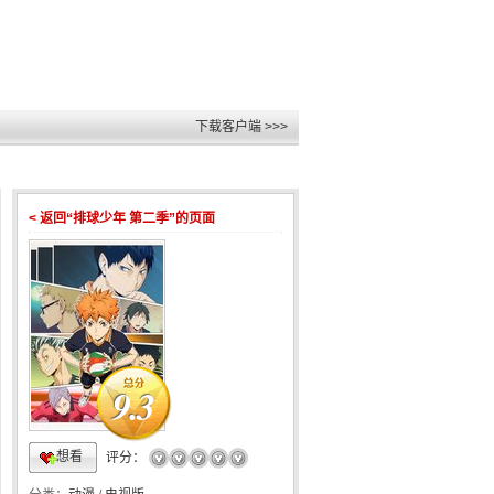
下载客户端 >>>
< 返回“排球少年 第二季”的页面
9.3
想看
☆
☆
☆
☆
☆
评分：