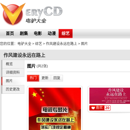
首页
剧集
电影
动漫
综艺
您的位置：
电驴大全
> 综艺 >
作风建设永远在路上
>
图片
作风建设永远在路上
概览
图片
(共2张)
详细资料
热门
更新
回复
图片
历史更改
喜欢
20