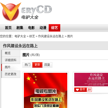
首页
剧集
电影
动漫
综艺
您的位置：
电驴大全
> 综艺 >
作风建设永远在路上
>
图片
作风建设永远在路上
概览
图片
(共2张)
详细资料
热门
更新
回复
图片
历史更改
喜欢
20