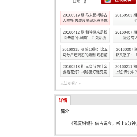
口水：
3
20160519 期 马未都揭秘古
20160503
人吃辣 古装片出现水煮鱼就
尴尬了
20160412 期 和珅原来是粉
20160407
面朱唇“小鲜肉”！？死后妻
——凌迟 有
妾都为之殉情
刀
20160315 期 第10期：比五
20160307
马分尸还残忍的酷刑 观看前
都又怒了：
做好心理准备
彻底就
20160218 期 元宵节为什么
20160211
要看花灯？揭秘猜灯谜究竟
上班 传说中
是怎么来的
多大
无法观看？»
详情
简介
《观复锵锵》借古说今，听上5分钟