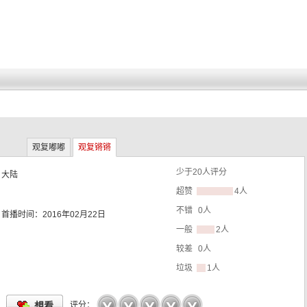
观复嘟嘟
观复锵锵
少于
20
人评分
：
大陆
超赞
4人
不错
0人
首播时间：
2016年02月22日
一般
2人
较差
0人
垃圾
1人
☆
☆
☆
☆
☆
想看
评分：