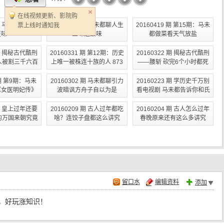
在线视频更新、影院购
 期 马未都聊人间
20160426 期 马未都聊人生
20160419 期 第15期：马未
票上线时通知我
至味
五味之酸味
都做菜看天气放盐
 期 揭秘古代酷刑
20160331 期 第12期：历史
20160322 期 揭秘古代酷刑
人被割三千六百
上唯一被株连十族的人 873
——腰斩 砍完6个小时都死
才死
人全部凌迟处死
不了
 期 第9期：马未
20160302 期 马未都聊引力
20160223 期 学历史千万别
《女医明妃传》
波暗讽方舟子自以为是
看电视剧 马未都告诉你和氏
是瞎编！
璧到底长什么样
 期 皇上过年还要
20160209 期 古人过年都吃
20160204 期 古人怎么过年
的万国来朝究竟
啥？连饺子盘都这么讲究
春晚原来还有这么多讲究
排场？
留口水
编辑资料
添加
，好玩涨知识！