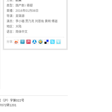
分类：
剧集
类型：
国产剧 / 悬疑
首播：
2016年01月08日
导演：
吴锦源
演员：
李小璐 贾乃亮 刘恩佑 黄明 傅迦
地区：
大陆
语言：
简体中文
分享:
证（沪）字第022号
072转1201