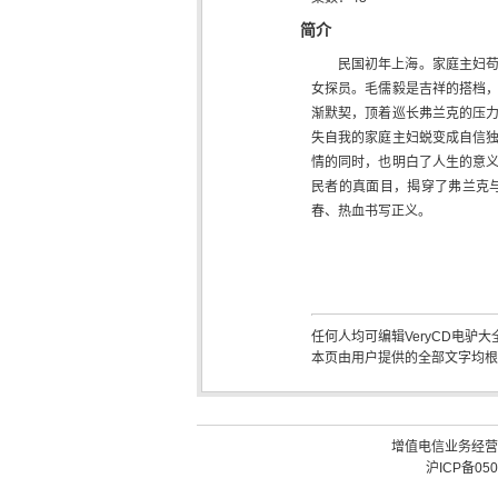
简介
民国初年上海。家庭主妇
女探员。毛儒毅是吉祥的搭档
渐默契，顶着巡长弗兰克的压
失自我的家庭主妇蜕变成自信
情的同时，也明白了人生的意
民者的真面目，揭穿了弗兰克
春、热血书写正义。
任何人均可编辑VeryCD电驴
本页由用户提供的全部文字均根据 Creati
增值电信业务经营许可
沪ICP备050