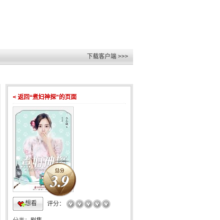
下载客户端 >>>
< 返回“煮妇神探”的页面
3.9
想看
☆
☆
☆
☆
☆
评分：