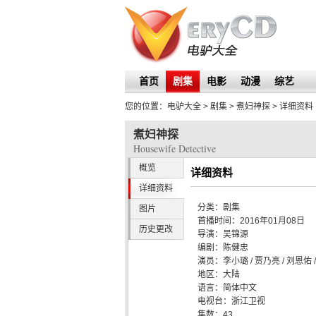
首页
剧集
电影
动漫
综艺
您的位置：
电驴大全
> 剧集 >
煮妇神探
> 详细资料
煮妇神探
Housewife Detective
概览
详细资料
详细资料
分类：
剧集
图片
首播时间：
2016年01月08日
历史更改
导演：
吴锦源
编剧：
陈健忠
演员：
李小璐 / 贾乃亮 / 刘恩佑 /
地区：
大陆
语言：
简体中文
电视台：
浙江卫视
集数：
43