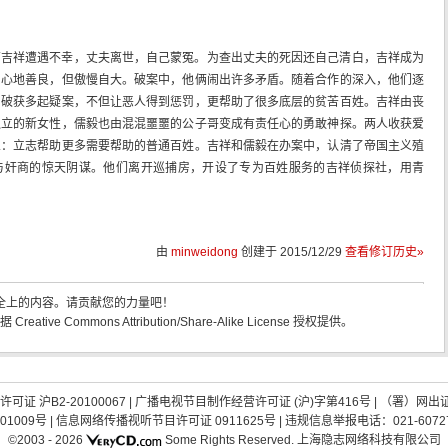
苟吉祥遭遇不幸，丈夫离世，自己蒙冤。为查出丈夫的死因还自己清白，吉祥成为
，心地善良，但傲慢自大。破案中，他俩闹出许多矛盾。随着合作的深入，他们逐
力破获多起疑案，不但让恶人得到惩罚，更帮助了很多底层的贫苦百姓。吉祥由丧
独立的新女性，儒毅也由混混噩噩的公子哥变成有责任心的勇敢神探。两人收获爱
义：立志帮助更多需要帮助的普通百姓。吉祥和儒毅在办案中，认清了帝国主义殖
与奸商的惊天阴谋。他们离开巡捕房，开设了专为百姓服务的吉祥侦探社，用青
由
minweidong
创建于
2015/12/29
查看修订历史»
大全上的内容。请贡献您的力量吧！
ve Commons Attribution/Share-Alike License 授权提供。
证 沪B2-20100067
|
广播电视节目制作经营许可证 (沪)字第416号
| （署）网出
01009号
|
信息网络传播视听节目许可证 0911625号
| 违规信息举报电话：021-60727
©2003 -
2026
Some Rights Reserved.
上海隐志网络科技有限公司