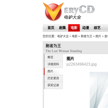
首页
剧集
电影
动漫
综艺
您的位置：
电驴大全
> 电影 >
剩者为王
>
图片
> 
剩者为王
The Last Woman Standing
概览
图片
p2263496423.jpg
详细资料
图片
历史更改
获奖记录