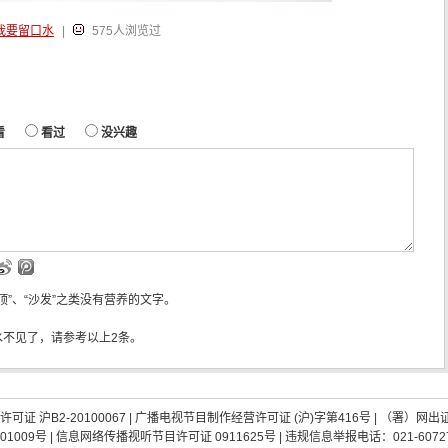
我要留口水
|
575人浏览过
看
看过
没兴趣
“顶”、“沙发”之类没有营养的文字。
水不见了，请参考以上2条。
证 沪B2-20100067
|
广播电视节目制作经营许可证 (沪)字第416号
| （署）网出
01009号
|
信息网络传播视听节目许可证 0911625号
| 违规信息举报电话：021-60727