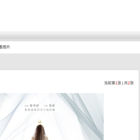
查看图片
当前第
1
张 | 共
2
张