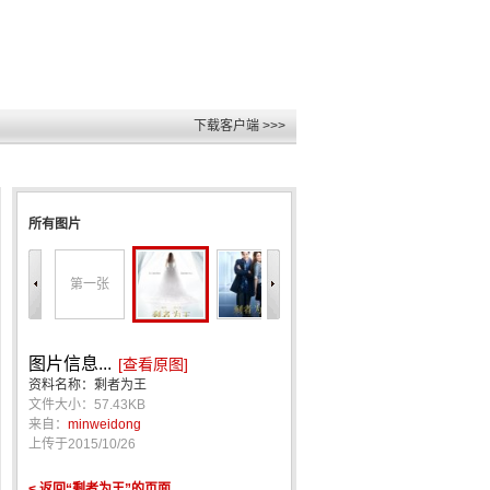
下载客户端 >>>
所有图片
第一张
图片信息...
[查看原图]
资料名称：剩者为王
文件大小：57.43KB
来自：
minweidong
上传于
2015/10/26
< 返回“剩者为王”的页面