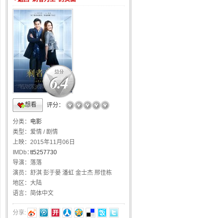
6.4
想看
☆
☆
☆
☆
☆
评分：
分类：
电影
类型：
爱情 / 剧情
上映：
2015年11月06日
IMDb：
tt5257730
导演：
落落
演员：
舒淇 彭于晏 潘虹 金士杰 邢佳栋
地区：
大陆
语言：
简体中文
分享: