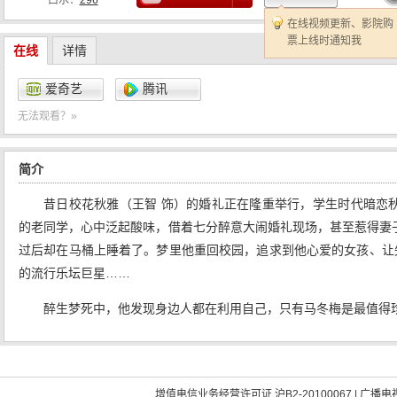
口水：
296
在线视频更新、影院购
票上线时通知我
在线
详情
爱奇艺
腾讯
无法观看？»
简介
昔日校花秋雅（王智 饰）的婚礼正在隆重举行，学生时代暗恋
的老同学，心中泛起酸味，借着七分醉意大闹婚礼现场，甚至惹得妻
过后却在马桶上睡着了。梦里他重回校园，追求到他心爱的女孩、让
的流行乐坛巨星……
醉生梦死中，他发现身边人都在利用自己，只有马冬梅是最值得
增值电信业务经营许可证 沪B2-20100067
|
广播电视