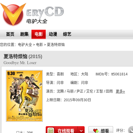
首页
剧集
电影
动漫
综艺
您的位置：
电驴大全
> 电影 >
夏洛特烦恼
夏洛特烦恼
(2015)
Goodbye Mr. Loser
类型：
喜剧
地区：
大陆
IMDb号：
tt5061814
导演：
闫非
编剧：
闫非
演员：
沈腾 / 马丽 / 尹正 / 艾伦 / 王智 / 田雨
更多»
上映日期：
2015年09月30日
☆
☆
☆
☆
在线观看
想看
评分：