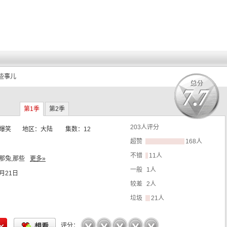
些事儿
7.7
第1季
第2季
203
人评分
 爆笑
地区：
大陆
集数：
12
超赞
168人
不错
11人
那兔,那些
更多»
一般
1人
3月21日
较差
2人
垃圾
21人
☆
☆
☆
☆
☆
想看
评分：