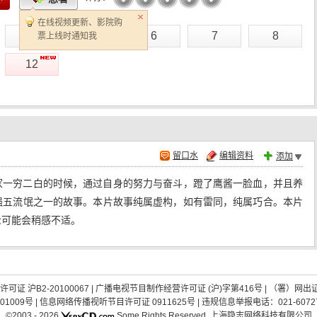
在线视频更新、影院购
4
5
6
7
8
票上线时通知我
12
留口水
编辑资料
添加
家一穷二白的时候，通过自身的努力与奋斗，蹬了鹰酱一脸血，并且养
强五流氓之一的故事。本片故事纯属虚构，如有雷同，纯属巧合。本片
众可能会稍感不适。
证 沪B2-20100067
|
广播电视节目制作经营许可证 (沪)字第416号
| （署）网出
01009号
|
信息网络传播视听节目许可证 0911625号
| 违规信息举报电话：021-60727
©2003 -
2026
Some Rights Reserved.
上海隐志网络科技有限公司