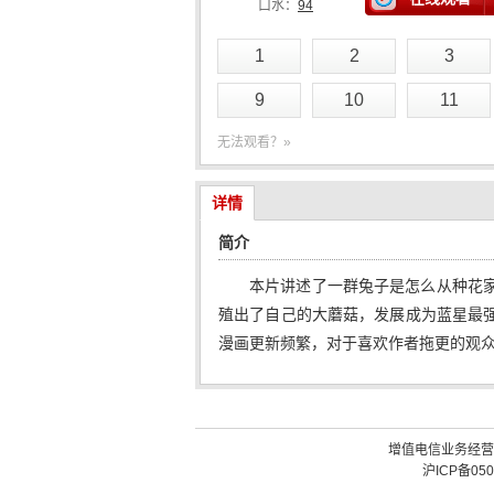
口水：
94
1
2
3
9
10
11
无法观看？»
详情
简介
本片讲述了一群兔子是怎么从种花
殖出了自己的大蘑菇，发展成为蓝星最
漫画更新频繁，对于喜欢作者拖更的观
增值电信业务经营许可
沪ICP备050