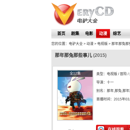
首页
剧集
电影
动漫
综艺
您的位置：
电驴大全
> 动漫 > 电视版 >
那年那兔那
那年那兔那些事儿
(2015)
全12集
类型：
电视版
/ 冒险 /
导演：
十一
别名：
那年,那兔,那年
首播时间：
2015年0
在线观看