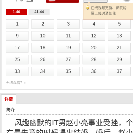
口水：
114
在线视频更新、影院购
1-40
41-44
票上线时通知我
1
2
3
4
5
9
10
11
12
13
17
18
19
20
21
25
26
27
28
29
33
34
35
36
37
无法观看？»
详情
简介
风趣幽默的IT男赵小亮事业受挫，
在最失意的时候提出结婚。婚后，赵小