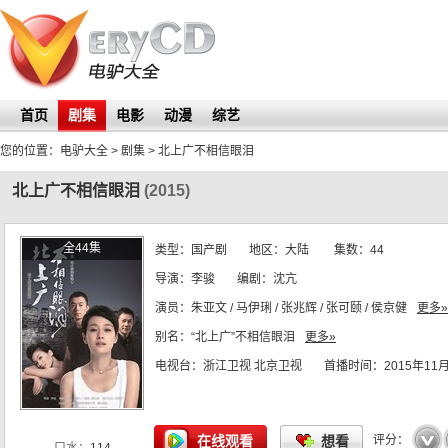
首页
剧集
电影
动漫
综艺
您的位置：
电驴大全
> 剧集 >
北上广不相信眼泪
北上广不相信眼泪
(2015)
全44集
类型：
国产剧
地区：
大陆
集数：
44
导演：
李骏
编剧：
沈亢
演员：
朱亚文 / 马伊琍 / 张兆辉 / 张可颐 / 侯京健
更多»
别名：
“北上广”不相信眼泪
更多»
电视台：
浙江卫视 北京卫视
首播时间：
2015年11
☆
☆
☆
☆
☆
在线观看
想看
评分：