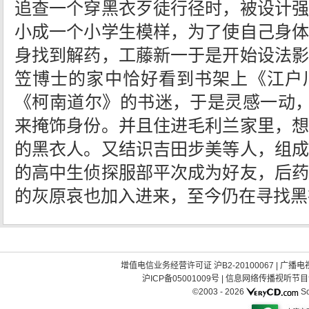
追查一个穿黑衣歹徒行径时，被设计强
小成一个小学生模样，为了使自己身体
身找到解药，工藤新一于是开始设法影
笠博士的家中恰好看到书架上《江户
《柯南道尔》的书迷，于是灵感一动，
来掩饰身份。并且住进毛利兰家里，想
的黑衣人。又结识吉田步美等人，组成
的高中生侦探服部平次成为好友，后药
的灰原哀也加入进来，至今仍在寻找黑
增值电信业务经营许可证 沪B2-20100067
|
广播电视
沪ICP备05001009号
|
信息网络传播视听节目许可
©2003 -
2026
So