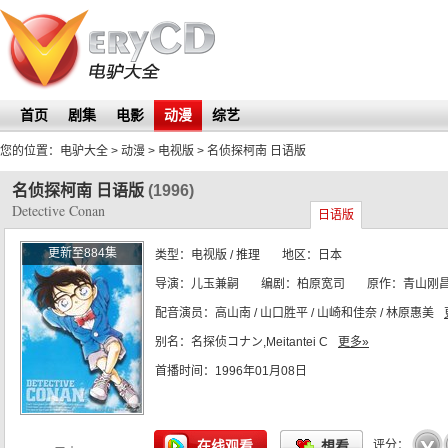
首页
剧集
电影
动漫
综艺
您的位置：
电驴大全
> 动漫 > 电视版 >
名侦探柯南 日语版
名侦探柯南 日语版
(1996)
Detective Conan
日语版
更新至884集
类型：
电视版
/ 推理
地区：
日本
导演：
儿玉兼嗣
编剧：
柏原宽司
原作：
青山刚
配音演员：
高山南 / 山口胜平 / 山崎和佳奈 / 林原惠美
别名：
名探侦コナン,Meitantei C
更多»
动画制作：
首播时间：
读卖电视台
1996年01月08日
☆
☆
☆
☆
☆
在线观看
想看
评分：