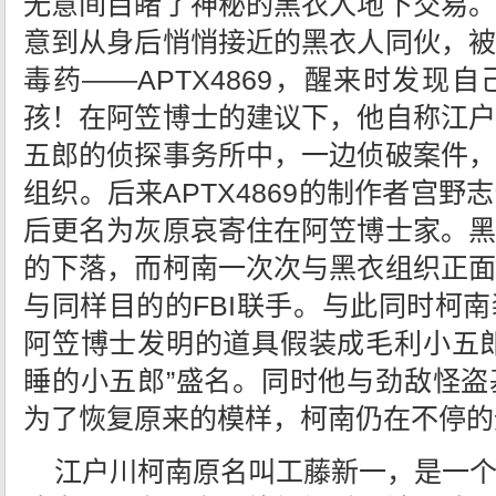
无意间目睹了神秘的黑衣人地下交易。
意到从身后悄悄接近的黑衣人同伙，被
毒药——APTX4869，醒来时发现
孩！在阿笠博士的建议下，他自称江户
五郎的侦探事务所中，一边侦破案件，
组织。后来APTX4869的制作者宫
后更名为灰原哀寄住在阿笠博士家。黑
的下落，而柯南一次次与黑衣组织正面
与同样目的的FBI联手。与此同时柯
阿笠博士发明的道具假装成毛利小五郎
睡的小五郎”盛名。同时他与劲敌怪盗
为了恢复原来的模样，柯南仍在不停的
江户川柯南原名叫工藤新一，是一