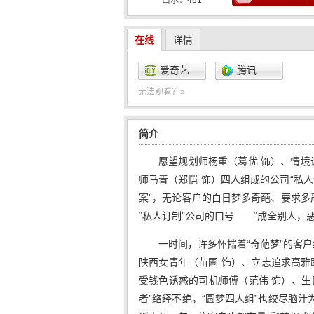
口水：
481
在线
详情
爱奇艺
腾讯
无法观看？»
简介
愿望规划师杨重（葛优 饰）、情境
师马青（郑恺 饰）四人组成的公司“私人
案”，无论客户的白日梦多奇葩、要求多
“私人订制”公司的口号——“成全别人，
一时间，许多怀揣着“奇葩梦”的客
陕西女青年（苗圃 饰）、立志追求高雅跟
受钱色诱惑的司机师傅（范伟 饰）、生
者”络绎不绝，“圆梦四人组”也绞尽脑