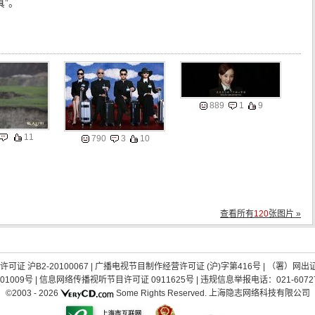
”。
889
1
9
11
790
3
10
查看所有
120
张图片 »
证 沪B2-20100067
|
广播电视节目制作经营许可证 (沪)字第416号
| （署）网出
01009号
|
信息网络传播视听节目许可证 0911625号
| 违规信息举报电话：021-60727
©2003 -
2026
Some Rights Reserved.
上海隐志网络科技有限公司