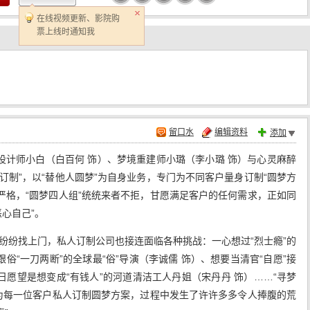
在线视频更新、影院购
票上线时通知我
留口水
编辑资料
添加
设计师小白（白百何 饰）、梦境重建师小璐（李小璐 饰）与心灵麻醉
订制”，以“替他人圆梦”为自身业务，专门为不同客户量身订制“圆梦方
严格，“圆梦四人组”统统来者不拒，甘愿满足客户的任何需求，正如同
恶心自己”。
户纷纷找上门，私人订制公司也接连面临各种挑战：一心想过“烈士瘾”的
俗“一刀两断”的全球最“俗”导演（李诚儒 饰）、想要当清官“自愿”接
日愿望是想变成“有钱人”的河道清洁工人丹姐（宋丹丹 饰）……“寻梦
汁为每一位客户私人订制圆梦方案，过程中发生了许许多多令人捧腹的荒