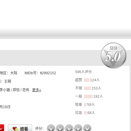
5.0
596
人评分
地区：
大陆
IMDb号：
tt2992152
超赞
124人
剧：
王朔
不错
153人
 李小璐 / 郑恺 / 范伟
更多»
一般
192人
较差
59人
2月19日
垃圾
68人
☆
☆
☆
☆
☆
想看
评分：