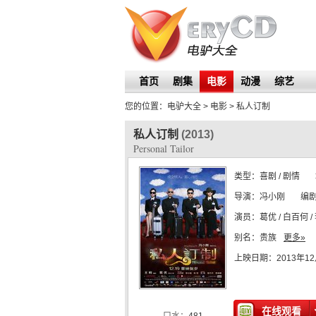
首页
剧集
电影
动漫
综艺
您的位置：
电驴大全
> 电影 >
私人订制
私人订制
(2013)
Personal Tailor
类型：
喜剧 / 剧情
导演：
冯小刚
编
演员：
葛优 / 白百何 /
别名：
贵族
更多»
上映日期：
2013年1
在线观看