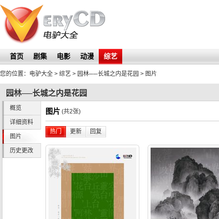
首页
剧集
电影
动漫
综艺
您的位置：
电驴大全
> 综艺 >
园林──长城之内是花园
>
图片
园林──长城之内是花园
概览
图片
(共2张)
详细资料
热门
更新
回复
图片
历史更改