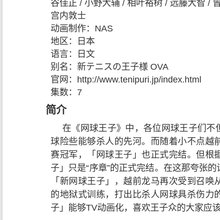
谷佳正 / 小野大辅 / 相叶裕树 / 远藤大智 / 
宫内敦士
动画制作：
NAS
地区：
日本
语言：
日文
别名：
新テニスの王子様 OVA
官网：
http://www.tenipuri.jp/index.html
集数：
7
简介
在《网球王子》中，各位网球王子们不
球险些能够杀人的先河。而随着小不点越
赛冠军，「网球王子」也正式完结。但根
子」只是“序章”的正式完结。在这那夸张
「新网球王子」，越前龙马再次受到召唤
的地狱式训练，打出比杀人网球具杀伤力
子」能够TV动画化，喜欢王子众的大家应