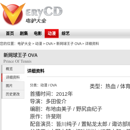
首页
剧集
电影
动漫
综艺
您的位置：
电驴大全
> 动漫 > OVA >
新网球王子 OVA
> 详细资料
新网球王子 OVA
Prince Of Tennis
概览
详细资料
详细资料
分类：
动漫
/
OVA
类型：
热血 / 体育
图片
首播时间：
2012年
历史更改
导演：
多田俊介
编剧：
布地由美子 / 野尻由纪子
原作：
许斐刚
配音演员：
皆川纯子 / 置鲇龙太郎 / 诹访部顺