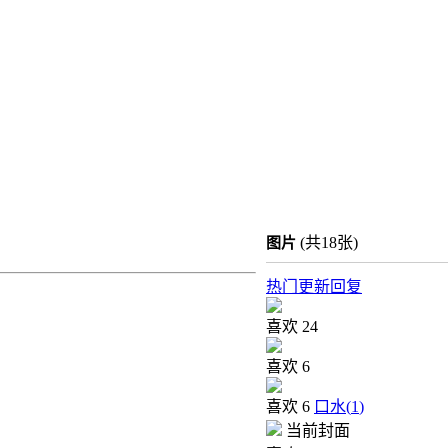
(共18张)
图片
热门
更新
回复
喜欢
24
喜欢
6
喜欢
6
口水(
1
)
当前封面