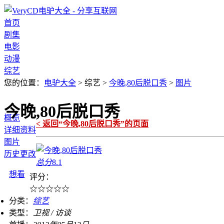
首页
剧集
电影
动漫
综艺
您的位置：
电驴大全
> 综艺 >
今晚,80后脱口秀
>
图片
今晚,80后脱口秀
概览
< 返回“今晚,80后脱口秀”的页面
详细资料
图片
历史更改
总分
8.1
想看
评分：
☆
☆
☆
☆
☆
分类：
综艺
类型：
卫视 / 访谈