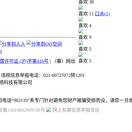
喜欢
38
喜欢
11
口水(
1
)
喜欢
4
喜欢
9
喜欢
5
喜欢
5
许可证 (沪)字第416号
| （署）网出
| 违规信息举报电话：021-60727072转1201
络科技有限公司
31010602009536号
网上有害信息举报专区