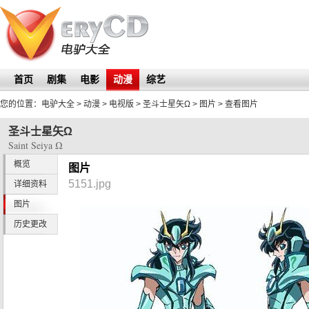
首页
剧集
电影
动漫
综艺
您的位置：
电驴大全
> 动漫 > 电视版 >
圣斗士星矢Ω
>
图片
> 查看图片
圣斗士星矢Ω
Saint Seiya Ω
概览
图片
5151.jpg
详细资料
图片
历史更改