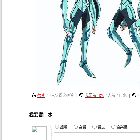
很赞
17
人觉得这很赞 |
我要留口水
1人留了口水
|
我要留口水
想看
在看
看过
没兴趣