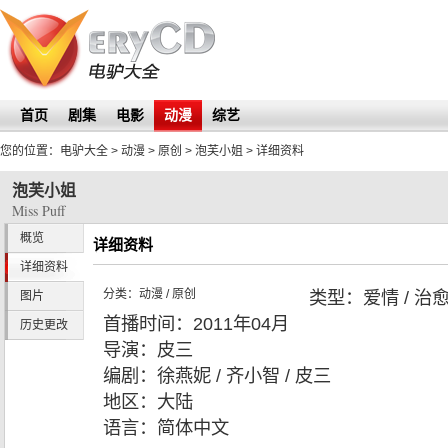
首页
剧集
电影
动漫
综艺
您的位置：
电驴大全
> 动漫 > 原创 >
泡芙小姐
> 详细资料
泡芙小姐
Miss Puff
概览
详细资料
详细资料
分类：
动漫
/
原创
类型：
爱情 / 治
图片
首播时间：
2011年04月
历史更改
导演：
皮三
编剧：
徐燕妮 / 齐小智 / 皮三
地区：
大陆
语言：
简体中文