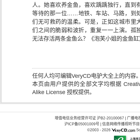
人。她喜欢养金鱼，喜欢踽踽独行，直到
等待的那一位……地铁、车站、马路，到
们无可救药的温柔。可是，正如这城市里
们之间的脆弱和波折，重复一一上演。孤
无法存活两条金鱼么？《泡芙小姐的金鱼缸
任何人均可编辑VeryCD电驴大全上的内
本页由用户提供的全部文字均根据 Creative Comm
Alike License 授权提供。
增值电信业务经营许可证 沪B2-20100067
|
广播电视
沪ICP备05001009号
|
信息网络传播视听节目许可
©2003 -
2026
So