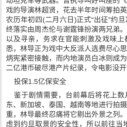
动坦克车等武器。曾执导叫好叫座的《
戏的导演林超贤，花去半年时间筹拍英
农历年初四(二月六日)正式“出征”约
终落实由周杰伦与谢霆锋扮演两兄弟。
以及寻亲，务求在官能刺激及戏味上
悉，林导正为戏中大反派人选费尽心思
炳宪紧密接触，而内地演员白冰则成为
二亿港币破尽港产片纪录，令电影没开
投保1.5亿保安全
鉴于剧情需要，台前幕后将花上数
东、新加坡、泰国、越南等地进行拍摄
重，林导最终忍痛将它剔出外景之列。
虑到约旦取景的安全性，所以前往当地