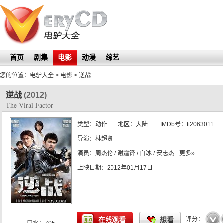
首页
剧集
电影
动漫
综艺
您的位置：
电驴大全
> 电影 >
逆战
逆战
(2012)
The Viral Factor
类型：
动作
地区：
大陆
IMDb号：
tt2063011
导演：
林超贤
演员：
周杰伦 / 谢霆锋 / 白冰 / 安志杰
更多»
上映日期：
2012年01月17日
☆
☆
☆
☆
☆
在线观看
想看
评分：