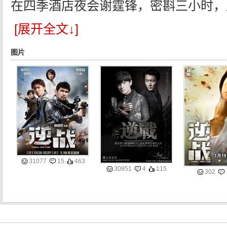
在四季酒店夜会谢霆锋，密斟三小时，
[展开全文↓]
图片
31077
15
463
30851
4
115
302