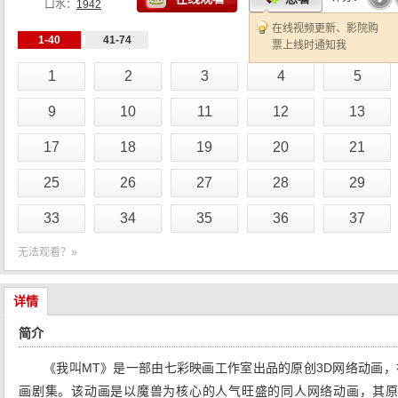
口水：
1942
在线视频更新、影院购
1-40
41-74
票上线时通知我
1
2
3
4
5
9
10
11
12
13
17
18
19
20
21
25
26
27
28
29
33
34
35
36
37
无法观看？»
详情
简介
《我叫MT》是一部由七彩映画工作室出品的原创3D网络动画，
画剧集。该动画是以魔兽为核心的人气旺盛的同人网络动画，其