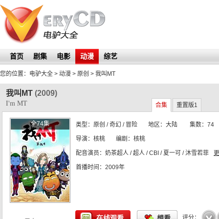
首页
剧集
电影
动漫
综艺
您的位置：
电驴大全
> 动漫 > 原创 >
我叫MT
我叫MT
(2009)
I'm MT
合集
重置版1
全74集
类型：
原创
/ 奇幻 / 冒险
地区：
大陆
集数：
74
导演：
核桃
编剧：
核桃
配音演员：
奶茶超人 / 超人 / CBI / 夏一可 / 沐雪若菲
更
首播时间：
2009年
☆
☆
☆
☆
☆
在线观看
想看
评分：