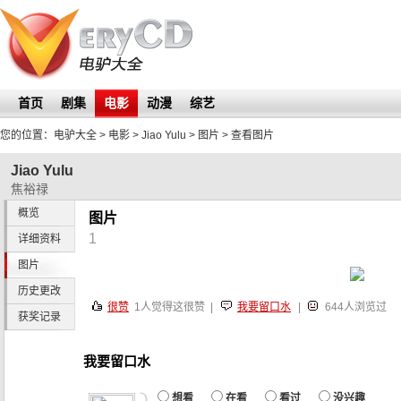
首页
剧集
电影
动漫
综艺
您的位置：
电驴大全
> 电影 >
Jiao Yulu
>
图片
> 查看图片
Jiao Yulu
焦裕禄
概览
图片
1
详细资料
图片
历史更改
很赞
1
人觉得这很赞 |
我要留口水
|
644人浏览过
获奖记录
我要留口水
想看
在看
看过
没兴趣