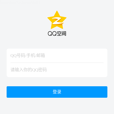
hiraishinNoJutsuShiki
hiraishinNoJutsuShiki
登录