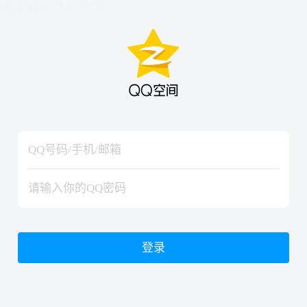
hiraishinNoJutsuShiki
hiraishinNoJutsuShiki
登录