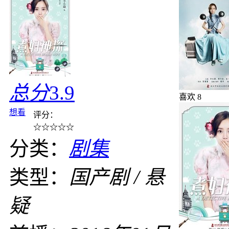
总分
3.9
喜欢
8
想看
评分：
☆
☆
☆
☆
☆
分类：
剧集
类型：
国产剧 / 悬
疑