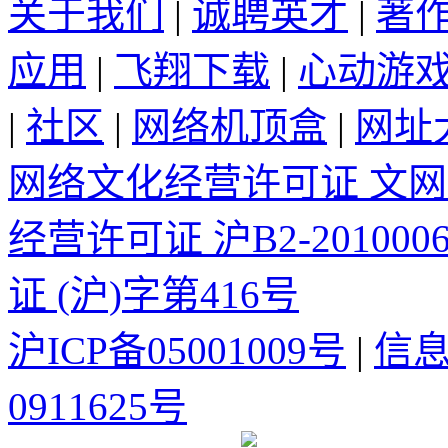
关于我们
|
诚聘英才
|
著
应用
|
飞翔下载
|
心动游
|
社区
|
网络机顶盒
|
网址
网络文化经营许可证 文网文[
经营许可证 沪B2-2010006
证 (沪)字第416号
沪ICP备05001009号
|
信
0911625号